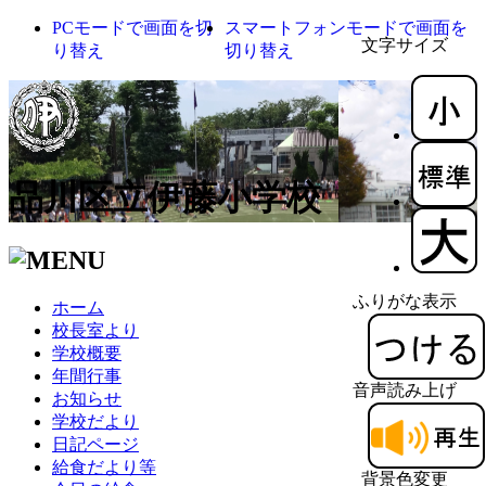
PCモードで画面を切
スマートフォンモードで画面を
文字サイズ
り替え
切り替え
品川区立伊藤小学校
ふりがな表示
ホーム
校長室より
学校概要
年間行事
音声読み上げ
お知らせ
学校だより
日記ページ
給食だより等
背景色変更