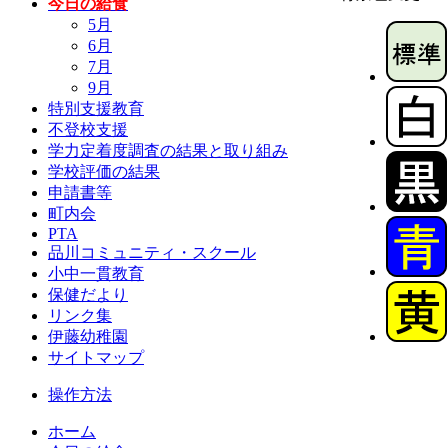
今日の給食
5月
6月
7月
9月
特別支援教育
不登校支援
学力定着度調査の結果と取り組み
学校評価の結果
申請書等
町内会
PTA
品川コミュニティ・スクール
小中一貫教育
保健だより
リンク集
伊藤幼稚園
サイトマップ
操作方法
ホーム