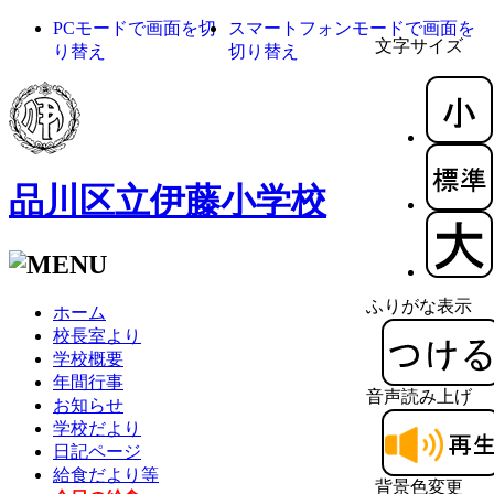
PCモードで画面を切
スマートフォンモードで画面を
文字サイズ
り替え
切り替え
品川区立伊藤小学校
ふりがな表示
ホーム
校長室より
学校概要
年間行事
音声読み上げ
お知らせ
学校だより
日記ページ
給食だより等
背景色変更