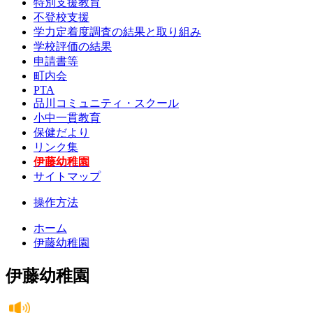
特別支援教育
不登校支援
学力定着度調査の結果と取り組み
学校評価の結果
申請書等
町内会
PTA
品川コミュニティ・スクール
小中一貫教育
保健だより
リンク集
伊藤幼稚園
サイトマップ
操作方法
ホーム
伊藤幼稚園
伊藤幼稚園