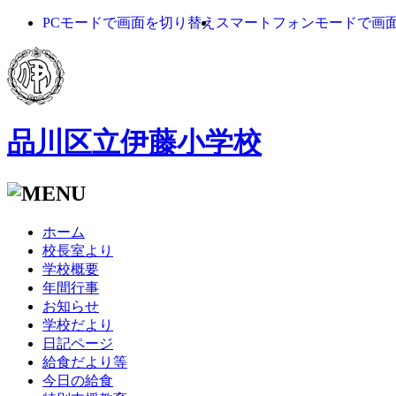
PCモードで画面を切り替え
スマートフォンモードで画
品川区立伊藤小学校
ホーム
校長室より
学校概要
年間行事
お知らせ
学校だより
日記ページ
給食だより等
今日の給食