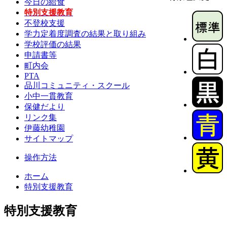
今日の給食
特別支援教育
不登校支援
学力定着度調査の結果と取り組み
学校評価の結果
申請書等
町内会
PTA
品川コミュニティ・スクール
小中一貫教育
保健だより
リンク集
伊藤幼稚園
サイトマップ
操作方法
ホーム
特別支援教育
特別支援教育