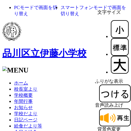
PCモードで画面を切
スマートフォンモードで画面を
文字サイズ
り替え
切り替え
品川区立伊藤小学校
ふりがな表示
ホーム
校長室より
学校概要
年間行事
音声読み上げ
お知らせ
学校だより
日記ページ
給食だより等
背景色変更