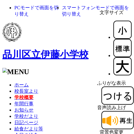
PCモードで画面を切
スマートフォンモードで画面を
文字サイズ
り替え
切り替え
品川区立伊藤小学校
ふりがな表示
ホーム
校長室より
学校概要
年間行事
音声読み上げ
お知らせ
学校だより
日記ページ
給食だより等
背景色変更