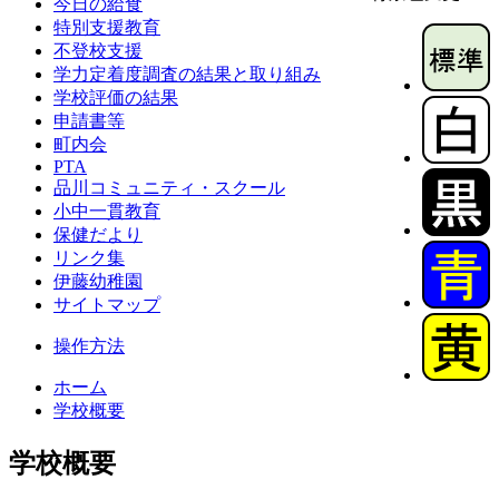
今日の給食
特別支援教育
不登校支援
学力定着度調査の結果と取り組み
学校評価の結果
申請書等
町内会
PTA
品川コミュニティ・スクール
小中一貫教育
保健だより
リンク集
伊藤幼稚園
サイトマップ
操作方法
ホーム
学校概要
学校概要