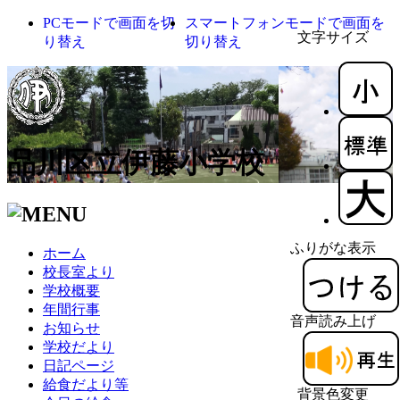
PCモードで画面を切
スマートフォンモードで画面を
文字サイズ
り替え
切り替え
品川区立伊藤小学校
ふりがな表示
ホーム
校長室より
学校概要
年間行事
音声読み上げ
お知らせ
学校だより
日記ページ
給食だより等
背景色変更