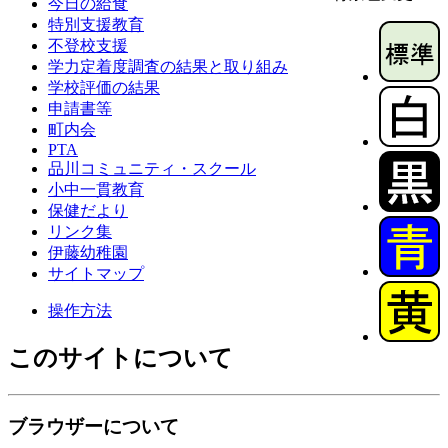
今日の給食
特別支援教育
不登校支援
学力定着度調査の結果と取り組み
学校評価の結果
申請書等
町内会
PTA
品川コミュニティ・スクール
小中一貫教育
保健だより
リンク集
伊藤幼稚園
サイトマップ
操作方法
このサイトについて
ブラウザーについて