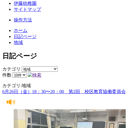
伊藤幼稚園
サイトマップ
操作方法
ホーム
日記ページ
地域
日記ページ
カテゴリ
件数
カテゴリ:地域
6月26日（金）18：30〜20：00 第2回 校区教育協働委員会