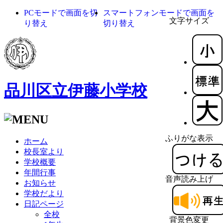
PCモードで画面を切
スマートフォンモードで画面を
文字サイズ
り替え
切り替え
品川区立伊藤小学校
ふりがな表示
ホーム
校長室より
学校概要
年間行事
音声読み上げ
お知らせ
学校だより
日記ページ
全校
背景色変更