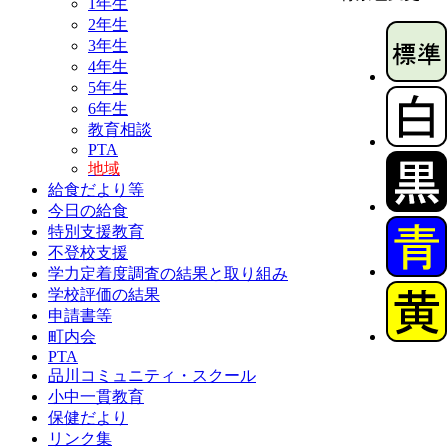
1年生
2年生
3年生
4年生
5年生
6年生
教育相談
PTA
地域
給食だより等
今日の給食
特別支援教育
不登校支援
学力定着度調査の結果と取り組み
学校評価の結果
申請書等
町内会
PTA
品川コミュニティ・スクール
小中一貫教育
保健だより
リンク集