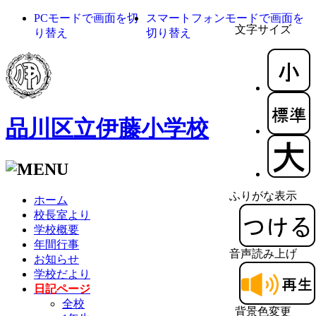
PCモードで画面を切
スマートフォンモードで画面を
文字サイズ
り替え
切り替え
品川区立伊藤小学校
ふりがな表示
ホーム
校長室より
学校概要
年間行事
音声読み上げ
お知らせ
学校だより
日記ページ
全校
背景色変更