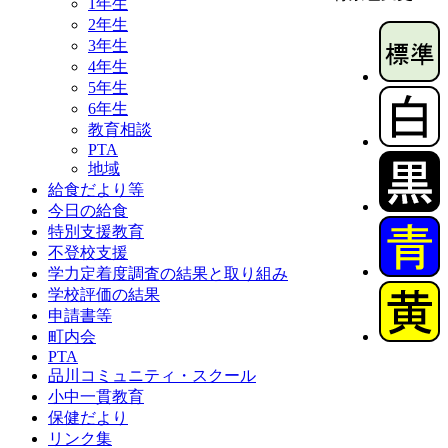
1年生
2年生
3年生
4年生
5年生
6年生
教育相談
PTA
地域
給食だより等
今日の給食
特別支援教育
不登校支援
学力定着度調査の結果と取り組み
学校評価の結果
申請書等
町内会
PTA
品川コミュニティ・スクール
小中一貫教育
保健だより
リンク集