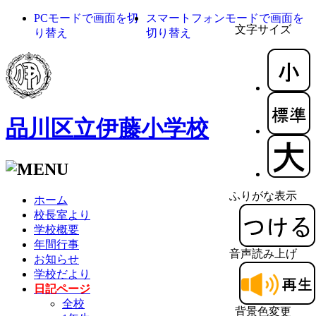
PCモードで画面を切
スマートフォンモードで画面を
文字サイズ
り替え
切り替え
品川区立伊藤小学校
ふりがな表示
ホーム
校長室より
学校概要
年間行事
音声読み上げ
お知らせ
学校だより
日記ページ
全校
背景色変更