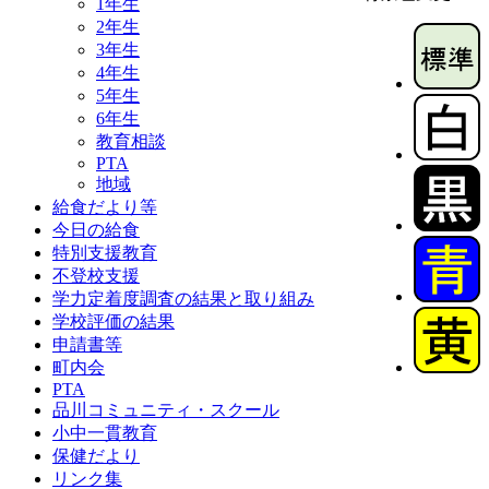
1年生
2年生
3年生
4年生
5年生
6年生
教育相談
PTA
地域
給食だより等
今日の給食
特別支援教育
不登校支援
学力定着度調査の結果と取り組み
学校評価の結果
申請書等
町内会
PTA
品川コミュニティ・スクール
小中一貫教育
保健だより
リンク集