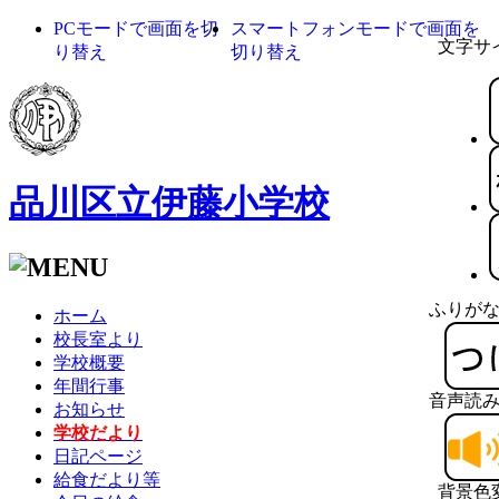
PCモードで画面を切
スマートフォンモードで画面を
文字サ
り替え
切り替え
品川区立伊藤小学校
ふりが
ホーム
校長室より
学校概要
年間行事
音声読
お知らせ
学校だより
日記ページ
給食だより等
背景色