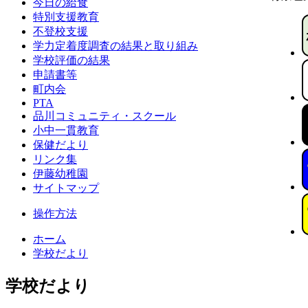
今日の給食
特別支援教育
不登校支援
学力定着度調査の結果と取り組み
学校評価の結果
申請書等
町内会
PTA
品川コミュニティ・スクール
小中一貫教育
保健だより
リンク集
伊藤幼稚園
サイトマップ
操作方法
ホーム
学校だより
学校だより